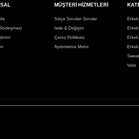
SAL
MÜŞTERİ HİZMETLERİ
KAT
da
Sıkça Sorulan Sorular
Erkek 
 Sözleşmesi
İade & Değişim
Erkek
ldirimi
Çerez Politikası
Erkek
ın
Aydınlatma Metni
Erkek
Sweat
Valiz