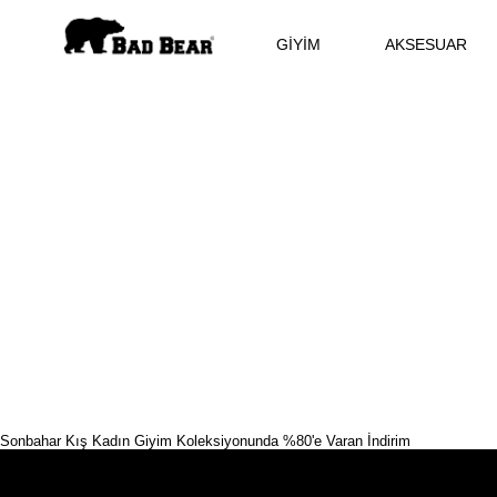
GİYİM
AKSESUAR
Sonbahar Kış Kadın Giyim Koleksiyonunda %80'e Varan İndirim