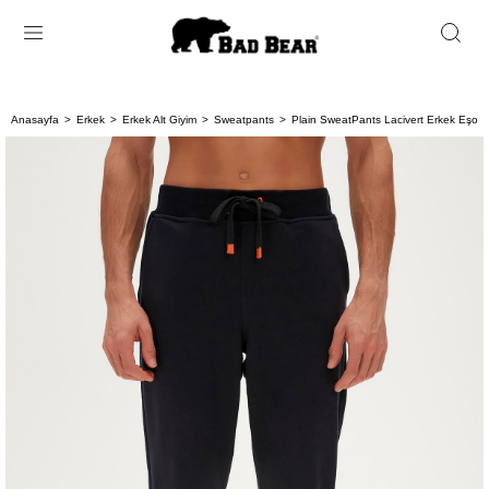
Anasayfa
Erkek
Erkek Alt Giyim
Sweatpants
Plain SweatPants Lacivert Erkek Eşofm