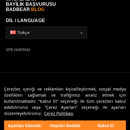
BAYİLİK BAŞVURUSU
BADBEAR
BLOG
DİL / LANGUAGE
Türkçe
SİTE HARİTASI
© 2026 Badbear, Tüm Hakları Saklıdır. Powered By
Veritas Dijital
Çerezler, içeriği ve reklamları kişiselleştirmek, sosyal medya
özellikleri sağlamak ve trafiğimizi analiz etmek için
kullanılmaktadır. “Kabul Et” seçeneği ile tüm çerezleri kabul
edebilirsiniz veya “Çerez Ayarları” seçeneği ile ayarları
düzenleyebilirsiniz.
Çerez Politikası
Ayarları Düzenle
Hepsini Reddet
Kabul Et
Anasayfa
Favorilerim
SEPETİM
Üye Girişi