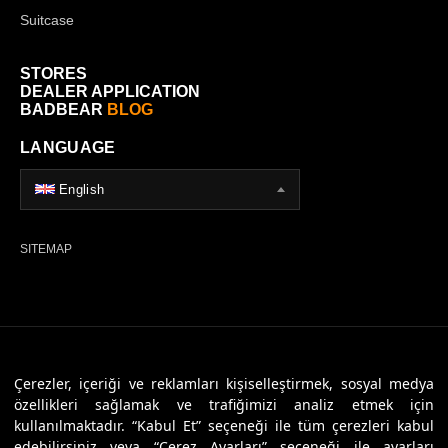
Suitcase
STORES
DEALER APPLICATION
BADBEAR
BLOG
LANGUAGE
English
SITEMAP
© 2026 Badbear, All Rights Reserved. Powered By
Veritas Dijital
Çerezler, içeriği ve reklamları kişiselleştirmek, sosyal medya
özellikleri sağlamak ve trafiğimizi analiz etmek için
kullanılmaktadır. “Kabul Et” seçeneği ile tüm çerezleri kabul
edebilirsiniz veya “Çerez Ayarları” seçeneği ile ayarları