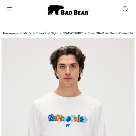
Homepage
Men's
Erkek Üst Giyim
SWEATSHIRT
Furry Off-White Men's Printed Swea
< < 