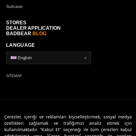
Suitcase
STORES
DEALER APPLICATION
BADBEAR
BLOG
LANGUAGE
English
SITEMAP
© 2026 Badbear, All Rights Reserved. Powered By
Veritas Dijital
Çerezler, içeriği ve reklamları kişiselleştirmek, sosyal medya
özellikleri sağlamak ve trafiğimizi analiz etmek için
kullanılmaktadır. “Kabul Et” seçeneği ile tüm çerezleri kabul
edebilirsiniz veya “Çerez Ayarları” seçeneği ile ayarları