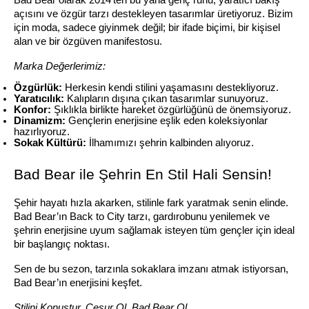
açısını ve özgür tarzı destekleyen tasarımlar üretiyoruz. Bizim 
için moda, sadece giyinmek değil; bir ifade biçimi, bir kişisel 
alan ve bir özgüven manifestosu.
Marka Değerlerimiz:
Özgürlük:
 Herkesin kendi stilini yaşamasını destekliyoruz.
Yaratıcılık:
 Kalıpların dışına çıkan tasarımlar sunuyoruz.
Konfor:
 Şıklıkla birlikte hareket özgürlüğünü de önemsiyoruz.
Dinamizm:
 Gençlerin enerjisine eşlik eden koleksiyonlar 
hazırlıyoruz.
Sokak Kültürü:
 İlhamımızı şehrin kalbinden alıyoruz.
Bad Bear ile Şehrin En Stil Hali Sensin!
Şehir hayatı hızla akarken, stilinle fark yaratmak senin elinde. 
Bad Bear’ın Back to City tarzı, gardırobunu yenilemek ve 
şehrin enerjisine uyum sağlamak isteyen tüm gençler için ideal 
bir başlangıç noktası.
Sen de bu sezon, tarzınla sokaklara imzanı atmak istiyorsan, 
Bad Bear’ın enerjisini keşfet.
Stilini Konuştur. Cesur Ol. Bad Bear Ol.