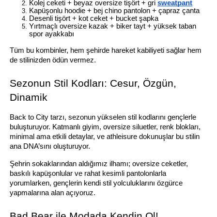
Kolej ceketi + beyaz oversize tişört + gri 
sweatpant
Kapüşonlu hoodie + bej chino pantolon + çapraz çanta
Desenli tişört + kot ceket + bucket şapka
Yırtmaçlı oversize kazak + biker tayt + yüksek taban 
spor ayakkabı
Tüm bu kombinler, hem şehirde hareket kabiliyeti sağlar hem 
de stilinizden ödün vermez.
Sezonun Stil Kodları: Cesur, Özgün, 
Dinamik
Back to City tarzı, sezonun yükselen stil kodlarını gençlerle 
buluşturuyor. Katmanlı giyim, oversize siluetler, renk blokları, 
minimal ama etkili detaylar, ve athleisure dokunuşlar bu stilin 
ana DNA’sını oluşturuyor.
Şehrin sokaklarından aldığımız ilhamı; oversize ceketler, 
baskılı kapüşonlular ve rahat kesimli pantolonlarla 
yorumlarken, gençlerin kendi stil yolculuklarını özgürce 
yapmalarına alan açıyoruz.
Bad Bear ile Modada Kendin Ol!